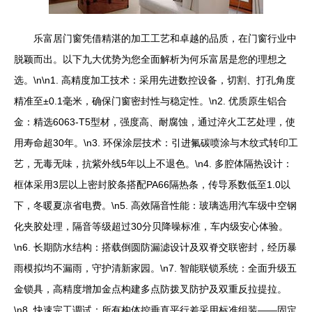
乐富居门窗凭借精湛的加工工艺和卓越的品质，在门窗行业中
脱颖而出。以下九大优势为您全面解析为何乐富居是您的理想之
选。\n\n1. 高精度加工技术：采用先进数控设备，切割、打孔角度
精准至±0.1毫米，确保门窗密封性与稳定性。\n2. 优质原生铝合
金：精选6063-T5型材，强度高、耐腐蚀，通过淬火工艺处理，使
用寿命超30年。\n3. 环保涂层技术：引进氟碳喷涂与木纹式转印工
艺，无毒无味，抗紫外线5年以上不退色。\n4. 多腔体隔热设计：
框体采用3层以上密封胶条搭配PA66隔热条，传导系数低至1.0以
下，冬暖夏凉省电费。\n5. 高效隔音性能：玻璃选用汽车级中空钢
化夹胶处理，隔音等级超过30分贝降噪标准，车内级安心体验。
\n6. 长期防水结构：搭载倒圆防漏滤设计及双脊交联密封，经历暴
雨模拟均不漏雨，守护清新家园。\n7. 智能联锁系统：全面升级五
金锁具，高精度增加金点构建多点防拨叉防护及双重反拉提拉。
\n8. 快速完工调试：所有构体控垂直平行差采用标准组装——固定